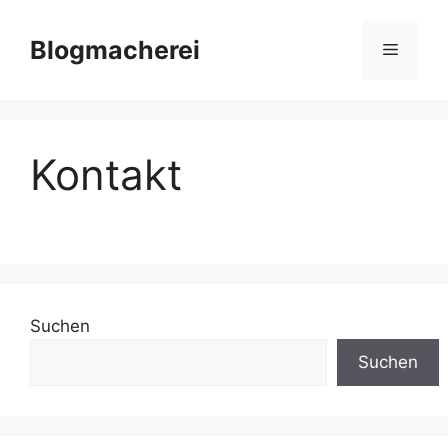
Zum
Inhalt
Blogmacherei
Menü
springen
Kontakt
Suchen
Suchen