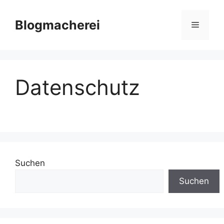
Zum
Inhalt
Blogmacherei
Menü
springen
Datenschutz
Suchen
Suchen