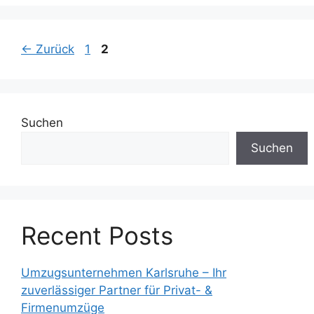
Seite
Seite
←
Zurück
1
2
Suchen
Suchen
Recent Posts
Umzugsunternehmen Karlsruhe – Ihr
zuverlässiger Partner für Privat- &
Firmenumzüge